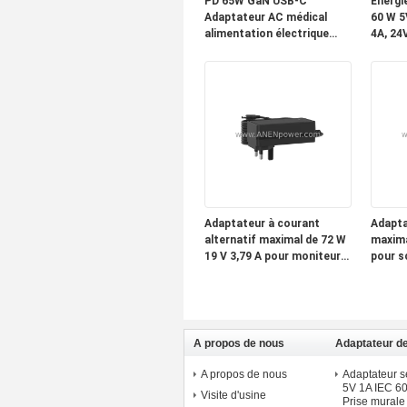
PD 65W GaN USB-C
Énergi
Adaptateur AC médical
60 W 5
alimentation électrique
4A, 24V
prises interchangeables 5V
applic
9V 12V 15V 20V sortie
industr
multi-tension
Adaptateur à courant
Adapta
alternatif maximal de 72 W
maxima
19 V 3,79 A pour moniteurs
pour s
et PC tout-en-un
et peti
moteu
A propos de nous
Adaptateur de
médical - mo
A propos de nous
Adaptateur 
5V 1A IEC 
Visite d'usine
Prise murale