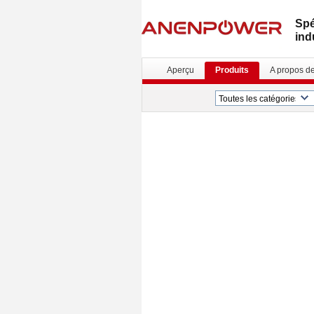
Spé
ind
Aperçu
Produits
A propos d