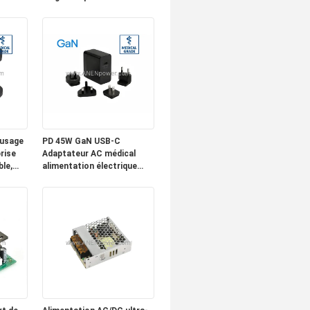
ply
Industrial Power Supply
Unit
 usage
PD 45W GaN USB-C
prise
Adaptateur AC médical
le,
alimentation électrique
nforme
prise électrique
 sortie
interchangeable 5V 9V 12V
4 V 1A
15V 20V sortie multi-
tension