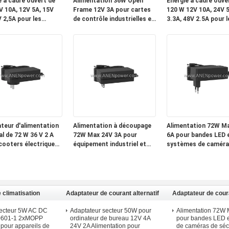
e à cadre ouvert de
Alimentation 36W Open
Énergie à cadre ouve
V 10A, 12V 5A, 15V
Frame 12V 3A pour cartes
120 W 12V 10A, 24V 5
 2,5A pour les
de contrôle industrielles et
3.3A, 48V 2.5A pour l
ations de contrôle
systèmes embarqués
applications de cont
iel
industriel
teur d'alimentation
Alimentation à découpage
Alimentation 72W M
l de 72 W 36 V 2 A
72W Max 24V 3A pour
6A pour bandes LED 
cooters électriques
équipement industriel et
systèmes de caméra
ts appareils à
contrôleurs CNC
sécurité
r
 climatisation
Adaptateur de courant alternatif
Adaptateur de coura
nture murale
standard - Bureau
standard - monture
secteur 5W AC DC
Adaptateur secteur 50W pour
Alimentation 72W
60601-1 2xMOPP
ordinateur de bureau 12V 4A
pour bandes LED e
 pour appareils de
24V 2A Alimentation pour
de caméras de séc