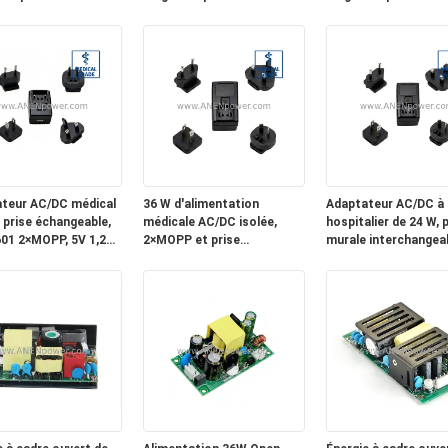
V Industrial Power
48V Industrial Power Supply
Industrial Power Sup
 Unit
Unit
Unit
teur AC/DC médical
36 W d'alimentation
Adaptateur AC/DC à
, prise échangeable,
médicale AC/DC isolée,
hospitalier de 24 W, 
01 2×MOPP, 5V 1,2A /
2×MOPP et prise
murale interchangeab
A Faible fuite
interchangeable, 12V 3A /
haute efficacité co
24V 1,5A
à la norme IEC60601,
stable de 12 V 2A / 2