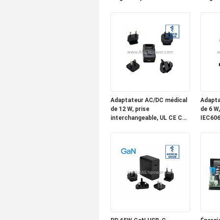
36V 48V Industrial Power
36V 48
Supply Unit
Supply
Adaptateur AC/DC médical
Adapta
de 12 W, prise
de 6 W
interchangeable, UL CE CB
IEC606
approuvé, 5V 2.4A / 12V 1A /
12V 0,5
24V 0.5A de qualité
médicale isolé