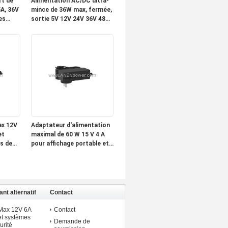
rt de
Alimentation AC/DC ultra-
A, 36V
mince de 36W max, fermée,
es
sortie 5V 12V 24V 36V 48V
rôle
pour applications
électroniques et
industrielles
ax 12V
Adaptateur d'alimentation
et
maximal de 60 W 15 V 4 A
s de
pour affichage portable et
équipement audio
nt alternatif
Contact
 murale
 Max 12V 6A
Contact
t systèmes
Demande de
urité