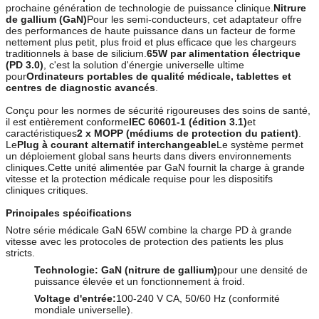
prochaine génération de technologie de puissance clinique.
Nitrure
de gallium (GaN)
Pour les semi-conducteurs, cet adaptateur offre
des performances de haute puissance dans un facteur de forme
nettement plus petit, plus froid et plus efficace que les chargeurs
traditionnels à base de silicium.
65W par alimentation électrique
(PD 3.0)
, c'est la solution d'énergie universelle ultime
pour
Ordinateurs portables de qualité médicale, tablettes et
centres de diagnostic avancés
.
Conçu pour les normes de sécurité rigoureuses des soins de santé,
il est entièrement conforme
IEC 60601-1 (édition 3.1)
et
caractéristiques
2 x MOPP (médiums de protection du patient)
.
Le
Plug à courant alternatif interchangeable
Le système permet
un déploiement global sans heurts dans divers environnements
cliniques.Cette unité alimentée par GaN fournit la charge à grande
vitesse et la protection médicale requise pour les dispositifs
cliniques critiques.
Principales spécifications
Notre série médicale GaN 65W combine la charge PD à grande
vitesse avec les protocoles de protection des patients les plus
stricts.
Technologie:
GaN (nitrure de gallium)
pour une densité de
puissance élevée et un fonctionnement à froid.
Voltage d'entrée:
100-240 V CA, 50/60 Hz (conformité
mondiale universelle).