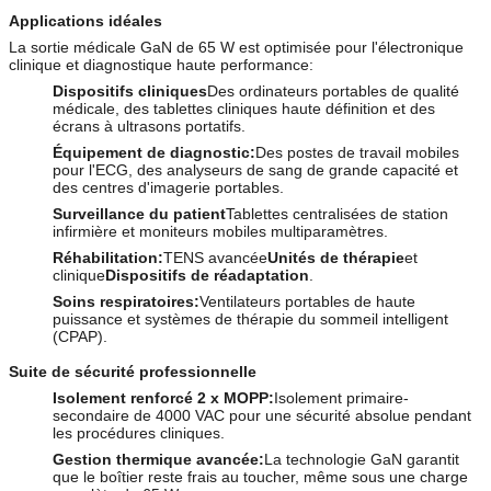
Applications idéales
La sortie médicale GaN de 65 W est optimisée pour l'électronique
clinique et diagnostique haute performance:
Dispositifs cliniques
Des ordinateurs portables de qualité
médicale, des tablettes cliniques haute définition et des
écrans à ultrasons portatifs.
Équipement de diagnostic:
Des postes de travail mobiles
pour l'ECG, des analyseurs de sang de grande capacité et
des centres d'imagerie portables.
Surveillance du patient
Tablettes centralisées de station
infirmière et moniteurs mobiles multiparamètres.
Réhabilitation:
TENS avancée
Unités de thérapie
et
clinique
Dispositifs de réadaptation
.
Soins respiratoires:
Ventilateurs portables de haute
puissance et systèmes de thérapie du sommeil intelligent
(CPAP).
Suite de sécurité professionnelle
Isolement renforcé 2 x MOPP:
Isolement primaire-
secondaire de 4000 VAC pour une sécurité absolue pendant
les procédures cliniques.
Gestion thermique avancée:
La technologie GaN garantit
que le boîtier reste frais au toucher, même sous une charge