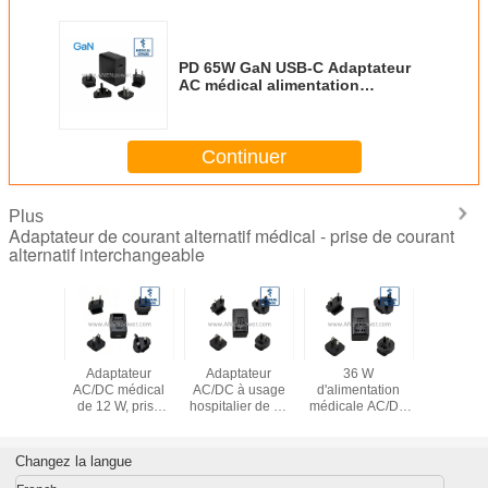
PD 65W GaN USB-C Adaptateur
AC médical alimentation
électrique prises
interchangeables 5V 9V 12V 15V
20V sortie multi-tension
Continuer
Plus
Adaptateur de courant alternatif médical - prise de courant
alternatif interchangeable
ateur
Adaptateur
Adaptateur
36 W
PD 65W
médical
AC/DC médical
AC/DC à usage
d'alimentation
USB
, prise
de 12 W, prise
hospitalier de 24
médicale AC/DC
Adaptat
eable,
interchangeable,
W, prise murale
isolée, 2×MOPP
médi
0601
UL CE CB
interchangeable,
et prise
aliment
 5V 1,2A
approuvé, 5V
haute efficacité
interchangeable,
électrique
Changez la langue
5A Faible
2.4A / 12V 1A /
conforme à la
12V 3A / 24V 1,5A
interchan