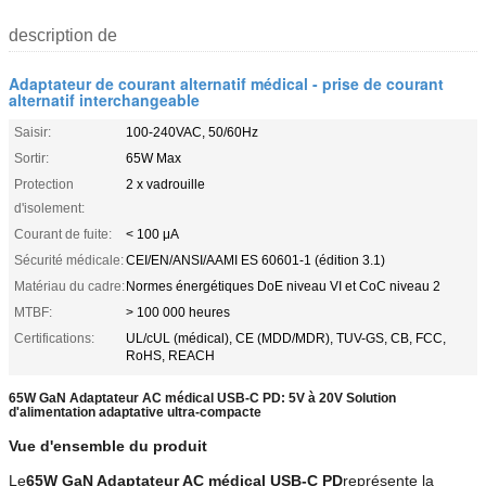
description de
Adaptateur de courant alternatif médical - prise de courant
alternatif interchangeable
Saisir:
100-240VAC, 50/60Hz
Sortir:
65W Max
Protection
2 x vadrouille
d'isolement:
Courant de fuite:
< 100 μA
Sécurité médicale:
CEI/EN/ANSI/AAMI ES 60601-1 (édition 3.1)
Matériau du cadre:
Normes énergétiques DoE niveau VI et CoC niveau 2
MTBF:
> 100 000 heures
Certifications:
UL/cUL (médical), CE (MDD/MDR), TUV-GS, CB, FCC,
RoHS, REACH
65W GaN Adaptateur AC médical USB-C PD: 5V à 20V Solution
d'alimentation adaptative ultra-compacte
Vue d'ensemble du produit
Le
65W GaN Adaptateur AC médical USB-C PD
représente la