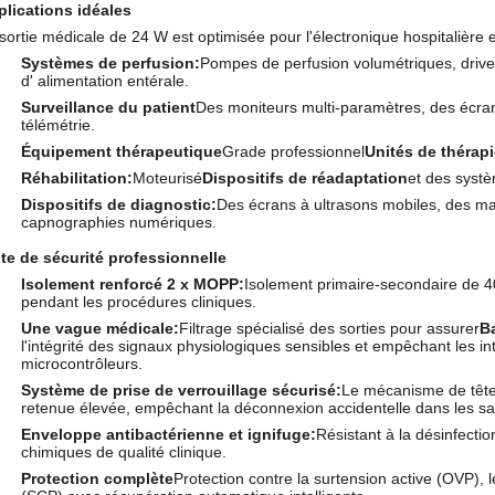
lications idéales
sortie médicale de 24 W est optimisée pour l'électronique hospitalière e
Systèmes de perfusion:
Pompes de perfusion volumétriques, driver
d' alimentation entérale.
Surveillance du patient
Des moniteurs multi-paramètres, des écran
télémétrie.
Équipement thérapeutique
Grade professionnel
Unités de thérap
Réhabilitation:
Moteurisé
Dispositifs de réadaptation
et des syst
Dispositifs de diagnostic:
Des écrans à ultrasons mobiles, des m
capnographies numériques.
te de sécurité professionnelle
Isolement renforcé 2 x MOPP:
Isolement primaire-secondaire de 
pendant les procédures cliniques.
Une vague médicale:
Filtrage spécialisé des sorties pour assurer
Ba
l'intégrité des signaux physiologiques sensibles et empêchant les in
microcontrôleurs.
Système de prise de verrouillage sécurisé:
Le mécanisme de tête
retenue élevée, empêchant la déconnexion accidentelle dans les sal
Enveloppe antibactérienne et ignifuge:
Résistant à la désinfecti
chimiques de qualité clinique.
Protection complète
Protection contre la surtension active (OVP), l