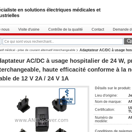
cialiste en solutions électriques médicales et
ustrielles
e nous
Visite d'usine
Contrôle de la qualité
Contact
Demande de
Adaptateur AC/DC à usage hospi
tif médical - prise de courant alternatif interchangeable
à la norme IEC60601, sortie stable de 12 V 2A / 24 V 1A
aptateur AC/DC à usage hospitalier de 24 W, p
terchangeable, haute efficacité conforme à la 
able de 12 V 2A / 24 V 1A
Détails sur le produit:
Lieu d'origine:
Je
Nom de marque:
A
UL
Certification:
T
Numéro de
A
modèle:
Conditions de paiemen