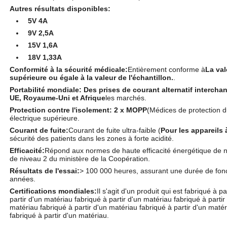
Autres résultats disponibles:
5V 4A
9V 2,5A
15V 1,6A
18V 1,33A
Conformité à la sécurité médicale:
Entièrement conforme à
La val
supérieure ou égale à la valeur de l'échantillon.
.
Portabilité mondiale:
Des prises de courant alternatif intercha
UE, Royaume-Uni et Afrique
les marchés.
Protection contre l'isolement:
2 x MOPP
(Médices de protection du
électrique supérieure.
Courant de fuite:
Courant de fuite ultra-faible (
Pour les appareils
sécurité des patients dans les zones à forte acidité.
Efficacité:
Répond aux normes de haute efficacité énergétique de ni
de niveau 2 du ministère de la Coopération.
Résultats de l'essai:
> 100 000 heures, assurant une durée de fonc
années.
Certifications mondiales:
Il s'agit d'un produit qui est fabriqué à p
partir d'un matériau fabriqué à partir d'un matériau fabriqué à partir
matériau fabriqué à partir d'un matériau fabriqué à partir d'un matér
fabriqué à partir d'un matériau.