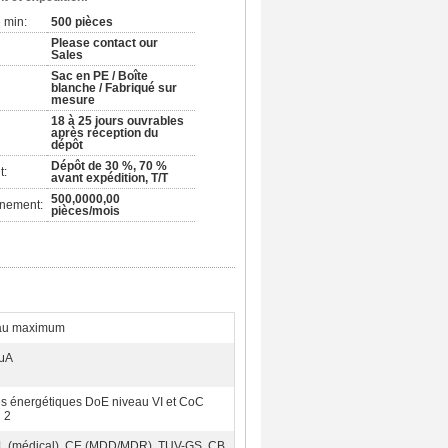
 min:
500 pièces
Please contact our
Sales
Sac en PE / Boîte
blanche / Fabriqué sur
mesure
18 à 25 jours ouvrables
après réception du
dépôt
Dépôt de 30 %, 70 %
t:
avant expédition, T/T
500,0000,00
nnement:
pièces/mois
au maximum
 μA
 énergétiques DoE niveau VI et CoC
 2
L (médical), CE (MDD/MDR), TUV-GS, CB,