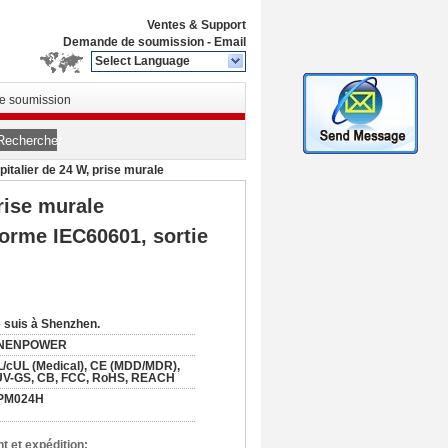
Ventes & Support
Demande de soumission
-
Email
Select Language
 soumission
Rechercher
talier de 24 W, prise murale
rise murale
norme IEC60601, sortie
 suis à Shenzhen.
NENPOWER
/cUL (Medical), CE (MDD/MDR),
UV-GS, CB, FCC, RoHS, REACH
PM024H
t et expédition: