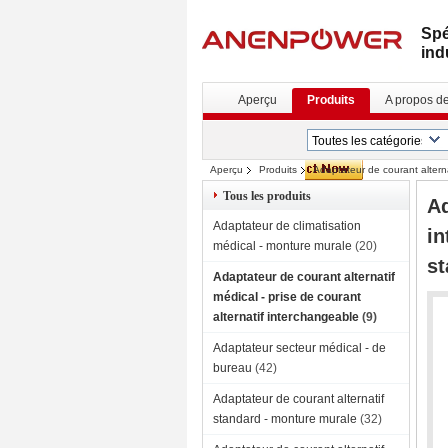
Spé
ind
Aperçu
Produits
A propos d
Aperçu
Produits
Adaptateur de courant alterna
interchangeable, haute efficacité conforme 
Tous les produits
Ad
Adaptateur de climatisation
in
médical - monture murale
(20)
st
Adaptateur de courant alternatif
médical - prise de courant
alternatif interchangeable
(9)
Adaptateur secteur médical - de
bureau
(42)
Adaptateur de courant alternatif
standard - monture murale
(32)