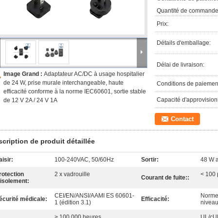
Quantité de commande
Prix:
Détails d'emballage:
Délai de livraison:
Image Grand :
Adaptateur AC/DC à usage hospitalier
de 24 W, prise murale interchangeable, haute
Conditions de paiemen
efficacité conforme à la norme IEC60601, sortie stable
Capacité d'approvisio
de 12 V 2A / 24 V 1A
Contact
cription de produit détaillée
aisir:
100-240VAC, 50/60Hz
Sortir:
48 W 
rotection
2 x vadrouille
< 100
Courant de fuite::
'isolement:
CEI/EN/ANSI/AAMI ES 60601-
Normes
écurité médicale:
Efficacité:
1 (édition 3.1)
niveau
> 100 000 heures
UL/cU