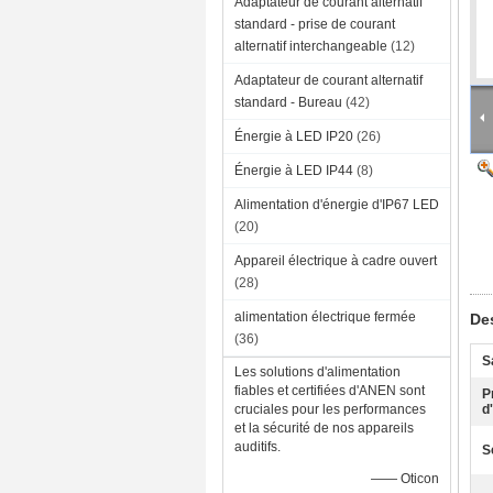
Adaptateur de courant alternatif
standard - prise de courant
alternatif interchangeable
(12)
Adaptateur de courant alternatif
standard - Bureau
(42)
Énergie à LED IP20
(26)
Énergie à LED IP44
(8)
Alimentation d'énergie d'IP67 LED
(20)
Appareil électrique à cadre ouvert
(28)
alimentation électrique fermée
Des
(36)
S
Les solutions d'alimentation
fiables et certifiées d'ANEN sont
P
cruciales pour les performances
d
et la sécurité de nos appareils
auditifs.
S
—— Oticon