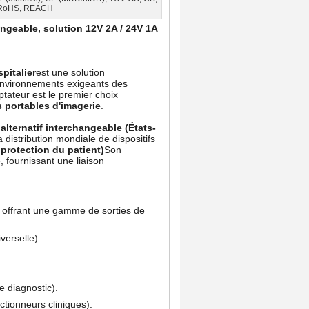
RoHS, REACH
ngeable, solution 12V 2A / 24V 1A
pitalier
est une solution
 environnements exigeants des
ptateur est le premier choix
 portables d'imagerie
.
alternatif interchangeable (États-
la distribution mondiale de dispositifs
rotection du patient)
Son
 fournissant une liaison
n offrant une gamme de sorties de
verselle).
e diagnostic).
ctionneurs cliniques).