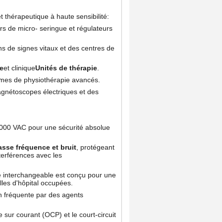
t thérapeutique à haute sensibilité:
s de micro- seringue et régulateurs
s de signes vitaux et des centres de
ie
et clinique
Unités de thérapie
.
èmes de physiothérapie avancés.
agnétoscopes électriques et des
4000 VAC pour une sécurité absolue
sse fréquence et bruit
, protégeant
terférences avec les
 interchangeable est conçu pour une
les d'hôpital occupées.
on fréquente par des agents
e sur courant (OCP) et le court-circuit