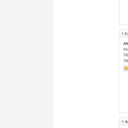
C
AN
Pe
Té
Té
Au