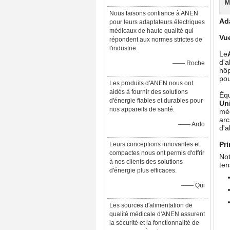
M
Nous faisons confiance à ANEN
Ada
pour leurs adaptateurs électriques
médicaux de haute qualité qui
Vu
répondent aux normes strictes de
l'industrie.
Le
d'a
—— Roche
hôp
po
Les produits d'ANEN nous ont
aidés à fournir des solutions
Équ
d'énergie fiables et durables pour
Un
nos appareils de santé.
mé
arc
—— Ardo
d'a
Pri
Leurs conceptions innovantes et
compactes nous ont permis d'offrir
Not
à nos clients des solutions
ten
d'énergie plus efficaces.
—— Qui
Les sources d'alimentation de
qualité médicale d'ANEN assurent
la sécurité et la fonctionnalité de