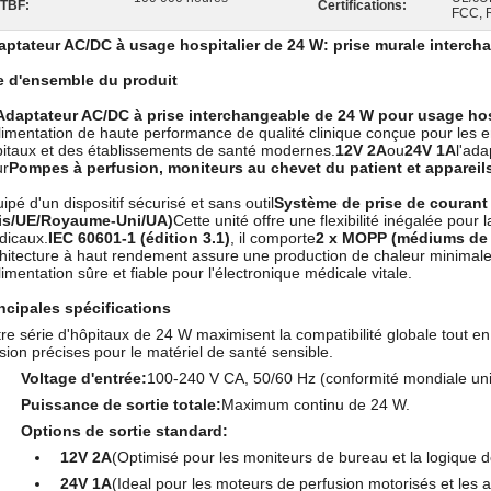
TBF:
Certifications:
FCC, 
ptateur AC/DC à usage hospitalier de 24 W: prise murale intercha
e d'ensemble du produit
Adaptateur AC/DC à prise interchangeable de 24 W pour usage hos
limentation de haute performance de qualité clinique conçue pour les
itaux et des établissements de santé modernes.
12V 2A
ou
24V 1A
l'ada
ur
Pompes à perfusion, moniteurs au chevet du patient et appareils
ipé d'un dispositif sécurisé et sans outil
Système de prise de courant 
is/UE/Royaume-Uni/UA)
Cette unité offre une flexibilité inégalée pour 
dicaux.
IEC 60601-1 (édition 3.1)
, il comporte
2 x MOPP (médiums de p
hitecture à haut rendement assure une production de chaleur minimale,
limentation sûre et fiable pour l'électronique médicale vitale.
ncipales spécifications
re série d'hôpitaux de 24 W maximisent la compatibilité globale tout e
sion précises pour le matériel de santé sensible.
Voltage d'entrée:
100-240 V CA, 50/60 Hz (conformité mondiale uni
Puissance de sortie totale:
Maximum continu de 24 W.
Options de sortie standard:
12V 2A
(Optimisé pour les moniteurs de bureau et la logique d
24V 1A
(Ideal pour les moteurs de perfusion motorisés et les a