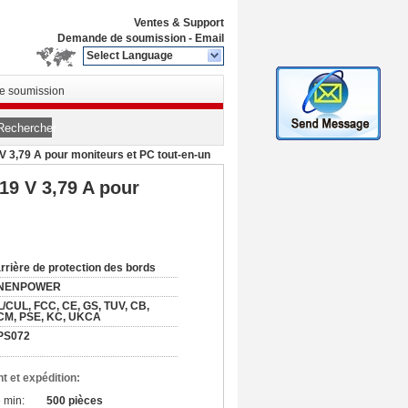
Ventes & Support
Demande de soumission
-
Email
Select Language
 soumission
Rechercher
V 3,79 A pour moniteurs et PC tout-en-un
19 V 3,79 A pour
rrière de protection des bords
NENPOWER
/CUL, FCC, CE, GS, TUV, CB,
CM, PSE, KC, UKCA
PS072
t et expédition:
 min:
500 pièces