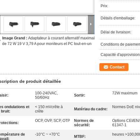
Prix:
Détails d'emballage:
Délai de livraison:
Image Grand :
Adaptateur à courant alternatif maximal
de 72 W 19 V 3,79 A pour moniteurs et PC tout-en-un
Conditions de paiemen
Capacité d'approvisio
Contact
cription de produit détaillée
100-240VAC,
72W maximum
aisir:
Sortir:
50/60Hz
es ondulations et
< 150 mVcrête à
Normes DoE niv
Matériau du cadre:
 bruit:
crête
OCP, OVP, SCP, OTP
Normes de
Options CEI/EN
rotections:
sécurité:
61347-1
empérature de
-10°C ~ +70°C
heures >100,00
MTBF:
avail: