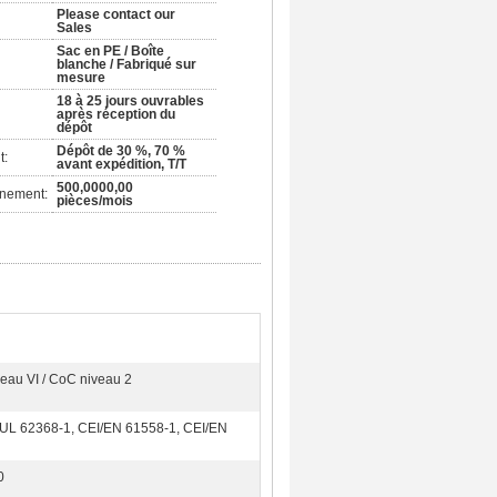
Please contact our
Sales
Sac en PE / Boîte
blanche / Fabriqué sur
mesure
18 à 25 jours ouvrables
après réception du
dépôt
Dépôt de 30 %, 70 %
t:
avant expédition, T/T
500,0000,00
nnement:
pièces/mois
eau VI / CoC niveau 2
/UL 62368-1, CEI/EN 61558-1, CEI/EN
0