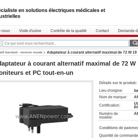
cialiste en solutions électriques médicales et
ustrielles
e nous
Visite d'usine
Contrôle de la qualité
Contact
Demande de
Adaptateur à courant alternatif maximal de 72 W 19 
atif standard - monture murale
aptateur à courant alternatif maximal de 72 W 
niteurs et PC tout-en-un
Détails sur le produit:
Lieu d'origine:
ba
Nom de marque:
A
UL
Certification:
R
Numéro de
A
modèle:
Conditions de paiemen
Quantité de commande