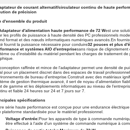
ptateur de courant alternatif/circulateur continu de haute perfo
ution de précision
e d'ensemble du produit
Adaptateur d'alimentation haute performance de 72 W
est une solut
r les profils de puissance à haute densité des PC professionnels mode
nd format et des nœuds informatiques numériques avancés.En fournis
té fournit la puissance nécessaire pour conduire
32 pouces et plus d'é
rformance et systèmes AIO d'entreprise
sans risque de clignotement
tème ou d'instabilité du matériel pendant les charges de traitement d
phique.
conception raffinée et mince de l'adaptateur permet une densité de pui
al pour un placement discret dans des espaces de travail professionnels
ironnements de bureau d'entreprise.Construit avec des matériaux ignif
tème de gestion thermique avancé, il sert de noyau d'alimentation fiab
t de gamme et les déploiements informatiques au niveau de l'entrepri
tinu et fiable 24 heures sur 24 et 7 jours sur 7.
ncipales spécifications
re série haute performance est conçue pour une endurance électrique et
 plateforme standardisée pour le matériel professionnel.
Voltage d'entrée:
Pour les appareils de type à commande numérique,
être effectué à l'aide d'un système de commande numérique à c