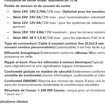
Puissance de sortie totale:
Maximum de 72 W.
Portée de tension et de courant de sortie:
Série 19V:
19V 3,79A
(72W max -
Optimisé pour les moniteu
Série 24V:
24V 3A
(72W max - pour l'automatisation industriel
Série 12V:
12V 6A
(72W max - pour les systèmes de vidéosurve
gamme)
Série 15V:
15V 4,8A
(72W maximum - pour les écrans numériq
Série 48V:
48 V 1,5 A
(72W max - pour les injecteurs PoE et le
Type de connecteur:
Cable à courant continu fixe (5,5x2,5 mm 
courant continu personnalisés
(Customizable) Il est très facile à 
Efficacité énergétique:
Entièrement conforme à
Niveau VI
les norm
puissance en veille.
Ripple et bruit:
Pour les véhicules à moteur électrique
(Typical)
sans clignotement et une signalisation logique transparente.
Conformité globale en matière de sécurité:
Entièrement conform
contrôle de conformité.
(norme informatique, audiovisuelle et indust
Conformité EMI/EMC:
Répond aux normes de classe B pour une fai
dans les environnements résidentiels et commerciaux sensibles.
Résultats de l'essai:
> 100 000 heures
, conçus pour un fonctionn
7 jours sur 7.
lications idéales