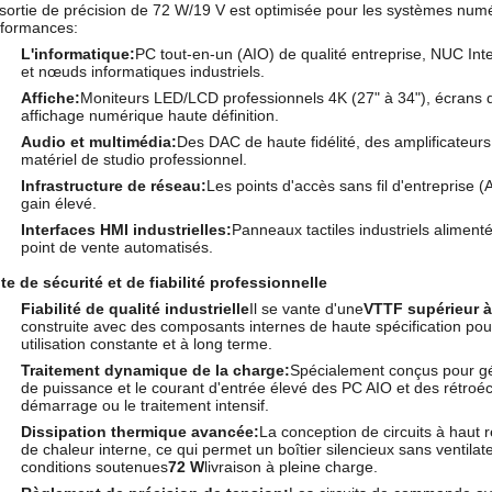
sortie de précision de 72 W/19 V est optimisée pour les systèmes num
rformances:
L'informatique:
PC tout-en-un (AIO) de qualité entreprise, NUC Int
et nœuds informatiques industriels.
Affiche:
Moniteurs LED/LCD professionnels 4K (27" à 34"), écrans de
affichage numérique haute définition.
Audio et multimédia:
Des DAC de haute fidélité, des amplificateur
matériel de studio professionnel.
Infrastructure de réseau:
Les points d'accès sans fil d'entreprise (
gain élevé.
Interfaces HMI industrielles:
Panneaux tactiles industriels aliment
point de vente automatisés.
te de sécurité et de fiabilité professionnelle
Fiabilité de qualité industrielle
Il se vante d'une
VTTF supérieur à
construite avec des composants internes de haute spécification pour
utilisation constante et à long terme.
Traitement dynamique de la charge:
Spécialement conçus pour gére
de puissance et le courant d'entrée élevé des PC AIO et des rétroéc
démarrage ou le traitement intensif.
Dissipation thermique avancée:
La conception de circuits à haut
de chaleur interne, ce qui permet un boîtier silencieux sans ventil
conditions soutenues
72 W
livraison à pleine charge.