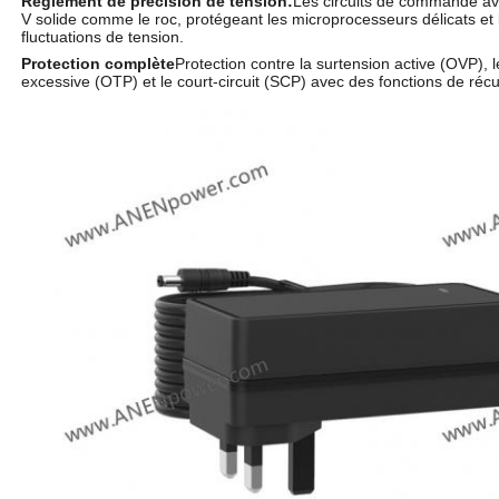
Règlement de précision de tension:
Les circuits de commande av
V solide comme le roc, protégeant les microprocesseurs délicats et 
fluctuations de tension.
Protection complète
Protection contre la surtension active (OVP), 
excessive (OTP) et le court-circuit (SCP) avec des fonctions de récu