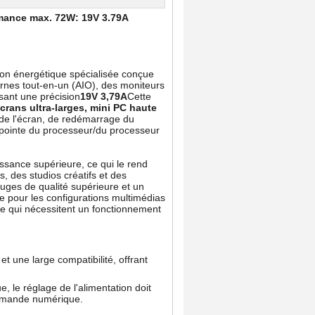
rmance max. 72W: 19V 3.79A
ion énergétique spécialisée conçue
rnes tout-en-un (AIO), des moniteurs
sant une précision
19V 3,79A
Cette
crans ultra-larges, mini PC haute
 de l'écran, de redémarrage du
e pointe du processeur/du processeur
ssance supérieure, ce qui le rend
, des studios créatifs et des
uges de qualité supérieure et un
le pour les configurations multimédias
se qui nécessitent un fonctionnement
 une large compatibilité, offrant
 le réglage de l'alimentation doit
ommande numérique.