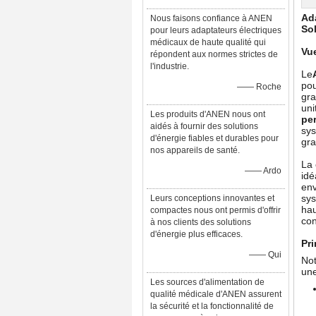
Ada
Nous faisons confiance à ANEN
Sol
pour leurs adaptateurs électriques
médicaux de haute qualité qui
Vu
répondent aux normes strictes de
l'industrie.
Le
pou
—— Roche
gra
uni
Les produits d'ANEN nous ont
pe
aidés à fournir des solutions
sys
d'énergie fiables et durables pour
gra
nos appareils de santé.
La 
—— Ardo
idé
env
sys
Leurs conceptions innovantes et
hau
compactes nous ont permis d'offrir
con
à nos clients des solutions
d'énergie plus efficaces.
Pri
—— Qui
Not
une
Les sources d'alimentation de
qualité médicale d'ANEN assurent
la sécurité et la fonctionnalité de