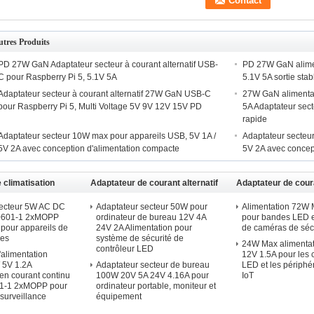
tres Produits
PD 27W GaN Adaptateur secteur à courant alternatif USB-
PD 27W GaN alimen
C pour Raspberry Pi 5, 5.1V 5A
5.1V 5A sortie sta
Adaptateur secteur à courant alternatif 27W GaN USB-C
27W GaN alimentat
pour Raspberry Pi 5, Multi Voltage 5V 9V 12V 15V PD
5A Adaptateur sect
rapide
Adaptateur secteur 10W max pour appareils USB, 5V 1A /
Adaptateur secteu
5V 2A avec conception d'alimentation compacte
5V 2A avec concep
 climatisation
Adaptateur de courant alternatif
Adaptateur de coura
nture murale
standard - Bureau
standard - monture
secteur 5W AC DC
Adaptateur secteur 50W pour
Alimentation 72W
60601-1 2xMOPP
ordinateur de bureau 12V 4A
pour bandes LED e
 pour appareils de
24V 2A Alimentation pour
de caméras de séc
les
système de sécurité de
24W Max alimentat
contrôleur LED
'alimentation
12V 1.5A pour les 
 5V 1.2A
Adaptateur secteur de bureau
LED et les périph
 en courant continu
100W 20V 5A 24V 4.16A pour
IoT
1-1 2xMOPP pour
ordinateur portable, moniteur et
 surveillance
équipement