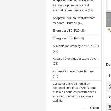
Adaptateur de courant alternatif
standard - prise de courant
alternatif interchangeable
(12)
Adaptateur de courant alternatif
standard - Bureau
(42)
Énergie à LED IP20
(26)
Énergie à LED IP44
(8)
Alimentation d'énergie d'IP67 LED
(20)
Appareil électrique à cadre ouvert
(28)
Des
alimentation électrique fermée
S
(36)
Les solutions d'alimentation
L
fiables et certifiées d'ANEN sont
le
cruciales pour les performances
et la sécurité de nos appareils
P
auditifs.
T
—— Oticon
tr