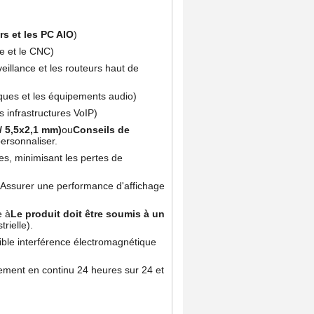
rs et les PC AIO
)
le et le CNC)
illance et les routeurs haut de
ues et les équipements audio)
s infrastructures VoIP)
/ 5,5x2,1 mm)
ou
Conseils de
personnaliser.
es, minimisant les pertes de
 ️ Assurer une performance d'affichage
e à
Le produit doit être soumis à un
rielle).
ble interférence électromagnétique
ement en continu 24 heures sur 24 et