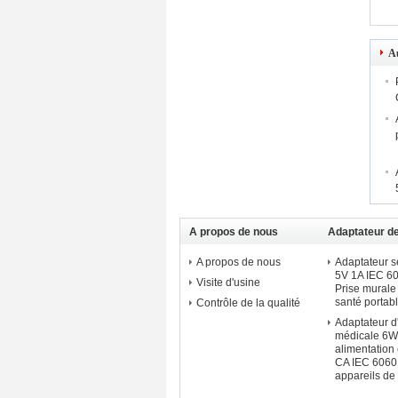
Au
A propos de nous
Adaptateur de
médical - mo
A propos de nous
Adaptateur 
5V 1A IEC 
Visite d'usine
Prise murale
santé portab
Contrôle de la qualité
Adaptateur d
médicale 6W
alimentation
CA IEC 6060
appareils de