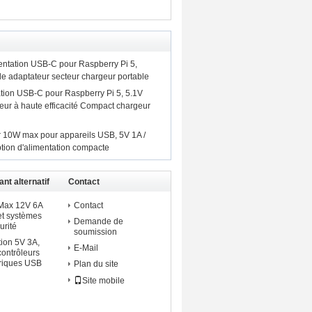
tation USB-C pour Raspberry Pi 5,
ble adaptateur secteur chargeur portable
ion USB-C pour Raspberry Pi 5, 5.1V
eur à haute efficacité Compact chargeur
r 10W max pour appareils USB, 5V 1A /
tion d'alimentation compacte
nt alternatif
Contact
 murale
 Max 12V 6A
Contact
t systèmes
Demande de
urité
soumission
ion 5V 3A,
E-Mail
contrôleurs
ériques USB
Plan du site
Site mobile