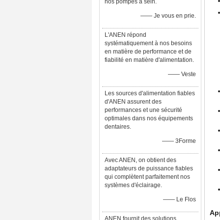
nos pompes à sein.
—— Je vous en prie.
L'ANEN répond
systématiquement à nos besoins
en matière de performance et de
fiabilité en matière d'alimentation.
—— Veste
Les sources d'alimentation fiables
d'ANEN assurent des
performances et une sécurité
optimales dans nos équipements
dentaires.
—— 3Forme
Avec ANEN, on obtient des
adaptateurs de puissance fiables
qui complètent parfaitement nos
systèmes d'éclairage.
—— Le Flos
App
ANEN fournit des solutions