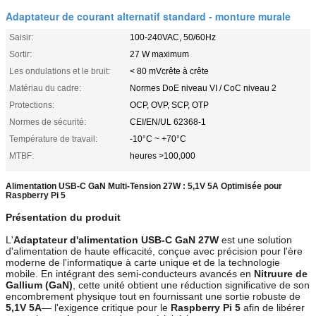
Adaptateur de courant alternatif standard - monture murale
Saisir:
100-240VAC, 50/60Hz
Sortir:
27 W maximum
Les ondulations et le bruit:
< 80 mVcrête à crête
Matériau du cadre:
Normes DoE niveau VI / CoC niveau 2
Protections:
OCP, OVP, SCP, OTP
Normes de sécurité:
CEI/EN/UL 62368-1
Température de travail:
-10°C ~ +70°C
MTBF:
heures >100,000
Alimentation USB-C GaN Multi-Tension 27W : 5,1V 5A Optimisée pour
Raspberry Pi 5
Présentation du produit
L'
Adaptateur d'alimentation USB-C GaN 27W
est une solution
d'alimentation de haute efficacité, conçue avec précision pour l'ère
moderne de l'informatique à carte unique et de la technologie
mobile. En intégrant des semi-conducteurs avancés en
Nitruure de
Gallium (GaN)
, cette unité obtient une réduction significative de son
encombrement physique tout en fournissant une sortie robuste de
5,1V 5A
— l'exigence critique pour le
Raspberry Pi 5
afin de libérer