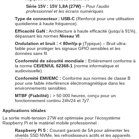
Série 15V :
15V 1,8A (27W)
–
Pour l'audio
professionnel et les écrans numériques
Type de connecteur :
USB-C
(Renforcé pour une utilisation
quotidienne à haute fréquence).
Efficacité GaN :
Architecture à haute efficacité (jusqu'à 91%),
dépassant les normes
Niveau VI
.
Ondulation et bruit :
< 80mVp-p
(Typique) – Bruit ultra-
faible pour protéger les signaux GPIO sensibles et les
données sans fil.
Conformité de sécurité mondiale :
Entièrement conforme à
la norme
CEI/EN/UL 62368-1
(norme informatique et
audiovisuelle).
Conformité EMI/EMC :
Conforme aux normes de classe B
pour une faible interférence électromagnétique dans les
environnements sensibles.
MTBF (Fiabilité) :
> 50 000 heures, conçu pour un
fonctionnement continu 24h/24 et 7j/7.
Applications idéales
La sortie multi-tension 27W est optimisée pour l'écosystème
Raspberry Pi et le matériel mobile professionnel :
Raspberry Pi 5 :
Courant garanti de 5A pour alimenter les
shields SSD NVMe, les refroidisseurs actifs et les appareils