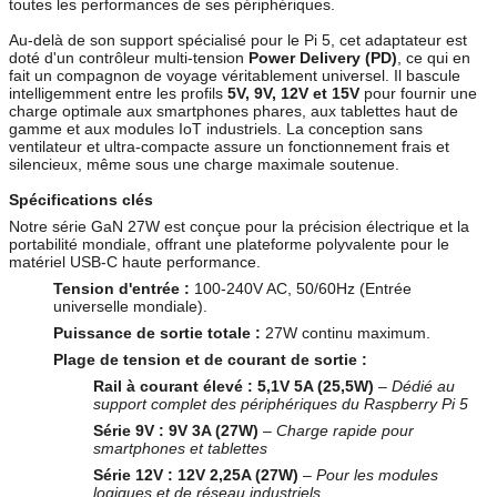
toutes les performances de ses périphériques.
Au-delà de son support spécialisé pour le Pi 5, cet adaptateur est
doté d'un contrôleur multi-tension
Power Delivery (PD)
, ce qui en
fait un compagnon de voyage véritablement universel. Il bascule
intelligemment entre les profils
5V, 9V, 12V et 15V
pour fournir une
charge optimale aux smartphones phares, aux tablettes haut de
gamme et aux modules IoT industriels. La conception sans
ventilateur et ultra-compacte assure un fonctionnement frais et
silencieux, même sous une charge maximale soutenue.
Spécifications clés
Notre série GaN 27W est conçue pour la précision électrique et la
portabilité mondiale, offrant une plateforme polyvalente pour le
matériel USB-C haute performance.
Tension d'entrée :
100-240V AC, 50/60Hz (Entrée
universelle mondiale).
Puissance de sortie totale :
27W continu maximum.
Plage de tension et de courant de sortie :
Rail à courant élevé :
5,1V 5A (25,5W)
–
Dédié au
support complet des périphériques du Raspberry Pi 5
Série 9V :
9V 3A (27W)
–
Charge rapide pour
smartphones et tablettes
Série 12V :
12V 2,25A (27W)
–
Pour les modules
logiques et de réseau industriels