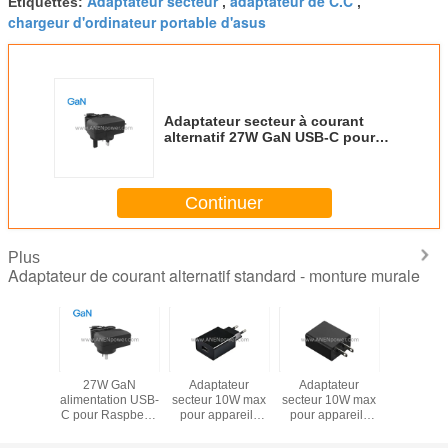
Adaptateur secteur
adaptateur de C.C
Étiquettes:
,
,
chargeur d'ordinateur portable d'asus
Adaptateur secteur à courant
alternatif 27W GaN USB-C pour
Raspberry Pi 5, Multi Voltage 5V
9V 12V 15V PD
Continuer
Plus
Adaptateur de courant alternatif standard - monture murale
ateur
27W GaN
Adaptateur
Adaptateur
PD 27W
à courant
alimentation USB-
secteur 10W max
secteur 10W max
Adapta
tif 27W
C pour Raspberry
pour appareils
pour appareils
secteur à 
-C pour
Pi 5, 5.1V 5A
USB, 5V 1A / 5V
USB, 5V 1A / 5V
alternati
ry Pi 5,
Adaptateur
2A avec
2A avec
pour Raspb