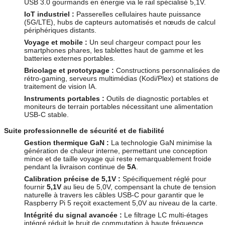
USB 3.0 gourmands en énergie via le rail spécialisé 5,1V.
IoT industriel :
Passerelles cellulaires haute puissance
(5G/LTE), hubs de capteurs automatisés et nœuds de calcul
périphériques distants.
Voyage et mobile :
Un seul chargeur compact pour les
smartphones phares, les tablettes haut de gamme et les
batteries externes portables.
Bricolage et prototypage :
Constructions personnalisées de
rétro-gaming, serveurs multimédias (Kodi/Plex) et stations de
traitement de vision IA.
Instruments portables :
Outils de diagnostic portables et
moniteurs de terrain portables nécessitant une alimentation
USB-C stable.
Suite professionnelle de sécurité et de fiabilité
Gestion thermique GaN :
La technologie GaN minimise la
génération de chaleur interne, permettant une conception
mince et de taille voyage qui reste remarquablement froide
pendant la livraison continue de
5A
.
Calibration précise de 5,1V :
Spécifiquement réglé pour
fournir
5,1V
au lieu de 5,0V, compensant la chute de tension
naturelle à travers les câbles USB-C pour garantir que le
Raspberry Pi 5 reçoit exactement 5,0V au niveau de la carte.
Intégrité du signal avancée :
Le filtrage LC multi-étages
intégré réduit le bruit de commutation à haute fréquence,