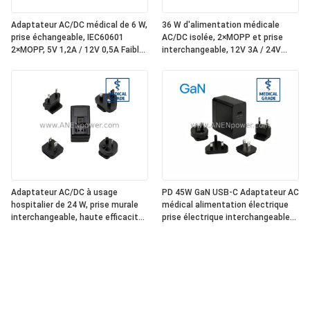
Adaptateur AC/DC médical de 6 W,
36 W d'alimentation médicale
prise échangeable, IEC60601
AC/DC isolée, 2×MOPP et prise
2×MOPP, 5V 1,2A / 12V 0,5A Faible
interchangeable, 12V 3A / 24V
fuite
1,5A
Adaptateur AC/DC à usage
PD 45W GaN USB-C Adaptateur AC
hospitalier de 24 W, prise murale
médical alimentation électrique
interchangeable, haute efficacité
prise électrique interchangeable
conforme à la norme IEC60601,
5V 9V 12V 15V 20V sortie multi-
sortie stable de 12 V 2A / 24 V 1A
tension