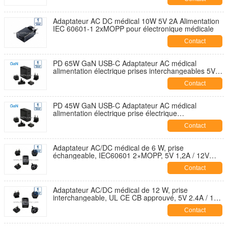
Adaptateur AC DC médical 10W 5V 2A Alimentation
IEC 60601-1 2xMOPP pour électronique médicale
Contact
PD 65W GaN USB-C Adaptateur AC médical
alimentation électrique prises interchangeables 5V
9V 12V 15V 20V sortie multi-tension
Contact
PD 45W GaN USB-C Adaptateur AC médical
alimentation électrique prise électrique
interchangeable 5V 9V 12V 15V 20V sortie multi-
Contact
tension
Adaptateur AC/DC médical de 6 W, prise
échangeable, IEC60601 2×MOPP, 5V 1,2A / 12V
0,5A Faible fuite
Contact
Adaptateur AC/DC médical de 12 W, prise
interchangeable, UL CE CB approuvé, 5V 2.4A / 12V
1A / 24V 0.5A de qualité médicale isolé
Contact