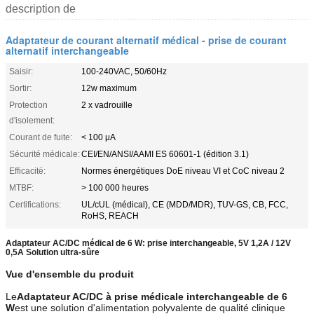
description de
Adaptateur de courant alternatif médical - prise de courant
alternatif interchangeable
Saisir:
100-240VAC, 50/60Hz
Sortir:
12w maximum
Protection
2 x vadrouille
d'isolement:
Courant de fuite:
< 100 μA
Sécurité médicale:
CEI/EN/ANSI/AAMI ES 60601-1 (édition 3.1)
Efficacité:
Normes énergétiques DoE niveau VI et CoC niveau 2
MTBF:
> 100 000 heures
Certifications:
UL/cUL (médical), CE (MDD/MDR), TUV-GS, CB, FCC,
RoHS, REACH
Adaptateur AC/DC médical de 6 W: prise interchangeable, 5V 1,2A / 12V
0,5A Solution ultra-sûre
Vue d'ensemble du produit
Le
Adaptateur AC/DC à prise médicale interchangeable de 6
W
est une solution d'alimentation polyvalente de qualité clinique