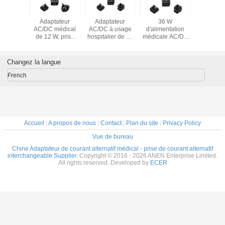
ateur
Adaptateur
Adaptateur
36 W
PD 65W
médical
AC/DC médical
AC/DC à usage
d'alimentation
USB
, prise
de 12 W, prise
hospitalier de 24
médicale AC/DC
Adaptat
eable,
interchangeable,
W, prise murale
isolée, 2×MOPP
médi
0601
UL CE CB
interchangeable,
et prise
aliment
 5V 1,2A
approuvé, 5V
haute efficacité
interchangeable,
électrique
Changez la langue
5A Faible
2.4A / 12V 1A /
conforme à la
12V 3A / 24V 1,5A
interchan
ite
24V 0.5A de
norme IEC60601,
5V 9V 1
French
qualité médicale
sortie stable de 12
20V sortie
isolé
V 2A / 24 V 1A
tensi
Accueil
|
A propos de nous
|
Contact
|
Plan du site
|
Privacy Policy
Vue de bureau
Chine Adaptateur de courant alternatif médical - prise de courant alternatif
interchangeable Supplier.
Copyright © 2016 - 2026 ANEN Enterprise Limited.
All rights reserved. Developed by
ECER