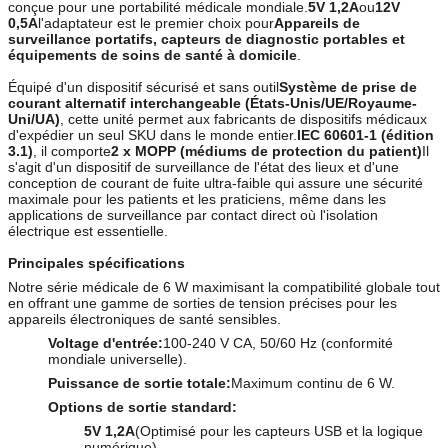
conçue pour une portabilité médicale mondiale.
5V 1,2A
ou
12V
0,5A
l'adaptateur est le premier choix pour
Appareils de
surveillance portatifs, capteurs de diagnostic portables et
équipements de soins de santé à domicile
.
Équipé d'un dispositif sécurisé et sans outil
Système de prise de
courant alternatif interchangeable (États-Unis/UE/Royaume-
Uni/UA)
, cette unité permet aux fabricants de dispositifs médicaux
d'expédier un seul SKU dans le monde entier.
IEC 60601-1 (édition
3.1)
, il comporte
2 x MOPP (médiums de protection du patient)
Il
s'agit d'un dispositif de surveillance de l'état des lieux et d'une
conception de courant de fuite ultra-faible qui assure une sécurité
maximale pour les patients et les praticiens, même dans les
applications de surveillance par contact direct où l'isolation
électrique est essentielle.
Principales spécifications
Notre série médicale de 6 W maximisant la compatibilité globale tout
en offrant une gamme de sorties de tension précises pour les
appareils électroniques de santé sensibles.
Voltage d'entrée:
100-240 V CA, 50/60 Hz (conformité
mondiale universelle).
Puissance de sortie totale:
Maximum continu de 6 W.
Options de sortie standard:
5V 1,2A
(Optimisé pour les capteurs USB et la logique
numérique).