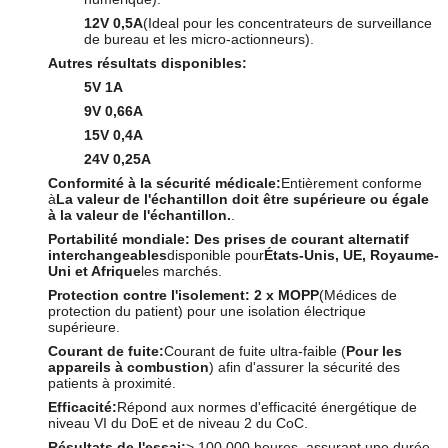
12V 0,5A
(Ideal pour les concentrateurs de surveillance
de bureau et les micro-actionneurs).
Autres résultats disponibles:
5V 1A
9V 0,66A
15V 0,4A
24V 0,25A
Conformité à la sécurité médicale:
Entièrement conforme
à
La valeur de l'échantillon doit être supérieure ou égale
à la valeur de l'échantillon.
.
Portabilité mondiale:
Des prises de courant alternatif
interchangeables
disponible pour
États-Unis, UE, Royaume-
Uni et Afrique
les marchés.
Protection contre l'isolement:
2 x MOPP
(Médices de
protection du patient) pour une isolation électrique
supérieure.
Courant de fuite:
Courant de fuite ultra-faible (
Pour les
appareils à combustion
) afin d'assurer la sécurité des
patients à proximité.
Efficacité:
Répond aux normes d'efficacité énergétique de
niveau VI du DoE et de niveau 2 du CoC.
Résultats de l'essai:
> 100 000 heures, assurant une durée