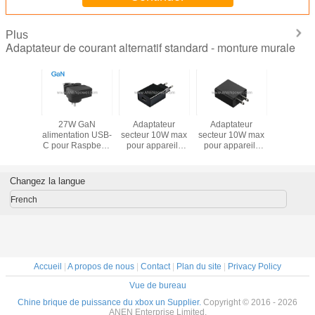
Plus
Adaptateur de courant alternatif standard - monture murale
ateur
27W GaN
Adaptateur
Adaptateur
PD 27W
à courant
alimentation USB-
secteur 10W max
secteur 10W max
Adapta
tif 27W
C pour Raspberry
pour appareils
pour appareils
secteur à 
-C pour
Pi 5, 5.1V 5A
USB, 5V 1A / 5V
USB, 5V 1A / 5V
alternati
ry Pi 5,
Adaptateur
2A avec
2A avec
pour Raspb
ltage 5V
secteur à haute
conception
conception
5, 5.1
Changez la langue
 15V PD
efficacité Compact
d'alimentation
d'alimentation
chargeur rapide
compacte
compacte
French
Accueil
|
A propos de nous
|
Contact
|
Plan du site
|
Privacy Policy
Vue de bureau
Chine brique de puissance du xbox un Supplier.
Copyright © 2016 - 2026
ANEN Enterprise Limited.