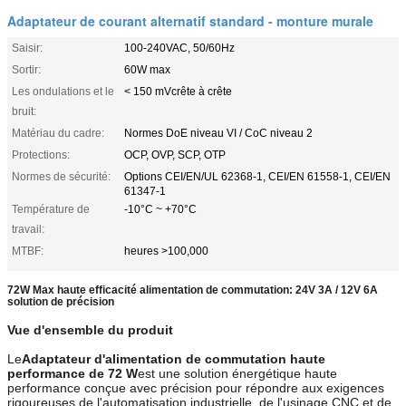
Adaptateur de courant alternatif standard - monture murale
Saisir:
100-240VAC, 50/60Hz
Sortir:
60W max
Les ondulations et le
< 150 mVcrête à crête
bruit:
Matériau du cadre:
Normes DoE niveau VI / CoC niveau 2
Protections:
OCP, OVP, SCP, OTP
Normes de sécurité:
Options CEI/EN/UL 62368-1, CEI/EN 61558-1, CEI/EN
61347-1
Température de
-10°C ~ +70°C
travail:
MTBF:
heures >100,000
72W Max haute efficacité alimentation de commutation: 24V 3A / 12V 6A
solution de précision
Vue d'ensemble du produit
Le
Adaptateur d'alimentation de commutation haute
performance de 72 W
est une solution énergétique haute
performance conçue avec précision pour répondre aux exigences
rigoureuses de l'automatisation industrielle, de l'usinage CNC et de