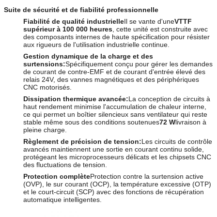
Suite de sécurité et de fiabilité professionnelle
Fiabilité de qualité industrielle
Il se vante d'une
VTTF
supérieur à 100 000 heures
, cette unité est construite avec
des composants internes de haute spécification pour résister
aux rigueurs de l'utilisation industrielle continue.
Gestion dynamique de la charge et des
surtensions:
Spécifiquement conçu pour gérer les demandes
de courant de contre-EMF et de courant d'entrée élevé des
relais 24V, des vannes magnétiques et des périphériques
CNC motorisés.
Dissipation thermique avancée:
La conception de circuits à
haut rendement minimise l'accumulation de chaleur interne,
ce qui permet un boîtier silencieux sans ventilateur qui reste
stable même sous des conditions soutenues
72 W
livraison à
pleine charge.
Règlement de précision de tension:
Les circuits de contrôle
avancés maintiennent une sortie en courant continu solide,
protégeant les microprocesseurs délicats et les chipsets CNC
des fluctuations de tension.
Protection complète
Protection contre la surtension active
(OVP), le sur courant (OCP), la température excessive (OTP)
et le court-circuit (SCP) avec des fonctions de récupération
automatique intelligentes.