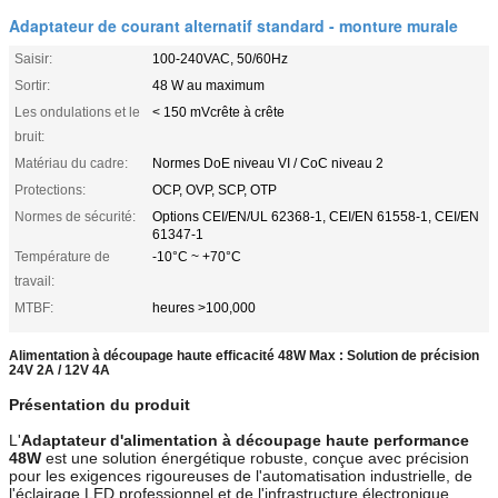
Adaptateur de courant alternatif standard - monture murale
Saisir:
100-240VAC, 50/60Hz
Sortir:
48 W au maximum
Les ondulations et le
< 150 mVcrête à crête
bruit:
Matériau du cadre:
Normes DoE niveau VI / CoC niveau 2
Protections:
OCP, OVP, SCP, OTP
Normes de sécurité:
Options CEI/EN/UL 62368-1, CEI/EN 61558-1, CEI/EN
61347-1
Température de
-10°C ~ +70°C
travail:
MTBF:
heures >100,000
Alimentation à découpage haute efficacité 48W Max : Solution de précision
24V 2A / 12V 4A
Présentation du produit
L'
Adaptateur d'alimentation à découpage haute performance
48W
est une solution énergétique robuste, conçue avec précision
pour les exigences rigoureuses de l'automatisation industrielle, de
l'éclairage LED professionnel et de l'infrastructure électronique