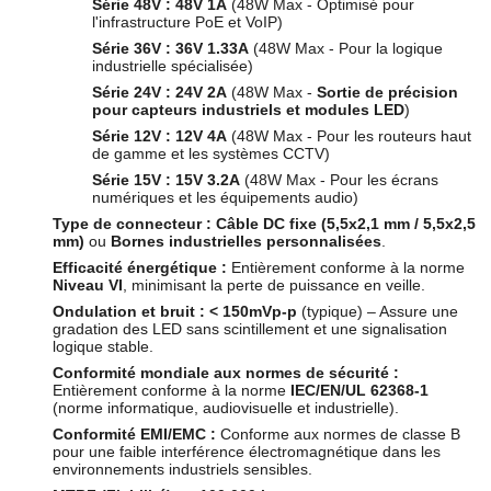
Série 48V :
48V 1A
(48W Max - Optimisé pour
l'infrastructure PoE et VoIP)
Série 36V :
36V 1.33A
(48W Max - Pour la logique
industrielle spécialisée)
Série 24V :
24V 2A
(48W Max -
Sortie de précision
pour capteurs industriels et modules LED
)
Série 12V :
12V 4A
(48W Max - Pour les routeurs haut
de gamme et les systèmes CCTV)
Série 15V :
15V 3.2A
(48W Max - Pour les écrans
numériques et les équipements audio)
Type de connecteur :
Câble DC fixe (5,5x2,1 mm / 5,5x2,5
mm)
ou
Bornes industrielles personnalisées
.
Efficacité énergétique :
Entièrement conforme à la norme
Niveau VI
, minimisant la perte de puissance en veille.
Ondulation et bruit :
< 150mVp-p
(typique) – Assure une
gradation des LED sans scintillement et une signalisation
logique stable.
Conformité mondiale aux normes de sécurité :
Entièrement conforme à la norme
IEC/EN/UL 62368-1
(norme informatique, audiovisuelle et industrielle).
Conformité EMI/EMC :
Conforme aux normes de classe B
pour une faible interférence électromagnétique dans les
environnements industriels sensibles.