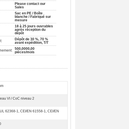
Please contact our
Sales
Sac en PE / Boîte
blanche / Fabriqué sur
mesure
18 à 25 jours ouvrables
après réception du
dépôt
Dépôt de 30 %, 70 %
t:
avant expédition, T/T
500,0000,00
nnement:
pièces/mois
um
eau VI / CoC niveau 2
/UL 62368-1, CEI/EN 61558-1, CEI/EN
0