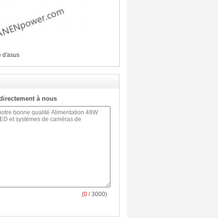
e d'asus
directement à nous
(
0
/ 3000)