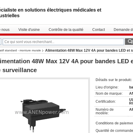
cialiste en solutions électriques médicales et
ustrielles
e nous
Visite d'usine
Contrôle de la qualité
Contact
Demande de
Alimentation 48W Max 12V 4A pour bandes LED et 
atif standard - monture murale
imentation 48W Max 12V 4A pour bandes LED 
 surveillance
Détails sur le produit:
Lieu d'origine:
ba
Nom de marque:
A
UL
Certification:
R
Numéro de
A
modèle:
Conditions de paiemen
Quantité de commande