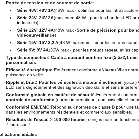
Portée de tension et de courant de sortie:
Série 48V:
48V 1A
(48W max - optimisé pour les infrastructur
Série 24V:
24V 2A
(maximum 48 W - pour les bandes LED profe
industriels)
Série 12V:
12V 4A
(48W max -
Sortie de précision pour ba
vidéosurveillance
)
Série 15V:
15V 3,2 A
(48 W maximum - pour les écrans numéri
Série 9V:
9V 4A
(36W max - pour les nœuds réseau et les capt
Type de connecteur:
Cable à courant continu fixe (5,5x2,1 mm 
personnalisés
.
Efficacité énergétique:
Entièrement conforme à
Niveau VI
les norm
puissance en veille.
Ripple et bruit:
Pour les véhicules à moteur électrique
(Typical)
LED sans clignotement et des signaux vidéo clairs et sans interfére
Conformité globale en matière de sécurité:
Entièrement conform
contrôle de conformité.
(norme informatique, audiovisuelle et indust
Conformité EMI/EMC:
Répond aux normes de classe B pour une fai
dans les environnements résidentiels et commerciaux sensibles.
Résultats de l'essai:
> 100 000 heures
, conçus pour un fonctionn
7 jours sur 7.
lications idéales