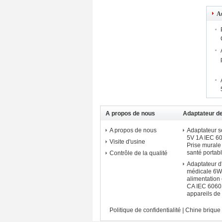
Au
A propos de nous
Adaptateur de
médical - mo
A propos de nous
Adaptateur 
5V 1A IEC 
Visite d'usine
Prise murale
santé portab
Contrôle de la qualité
Adaptateur d
médicale 6W
alimentation
CA IEC 6060
appareils de
Politique de confidentialité
|
Chine brique