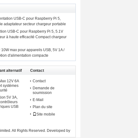
tation USB-C pour Raspberry Pi 5,
ble adaptateur secteur chargeur portable
ion USB-C pour Raspberry Pi 5, 5.1V
eur à haute efficacité Compact chargeur
r 10W max pour appareils USB, 5V 1A /
tion d'alimentation compacte
nt alternatif
Contact
 murale
 Max 12V 6A
Contact
t systèmes
Demande de
urité
soumission
ion 5V 3A,
E-Mail
contrôleurs
ériques USB
Plan du site
Site mobile
mited. All Rights Reserved. Developed by