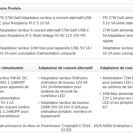
tres Produits
PD 27W GaN Adaptateur secteur à courant alternatif USB-
PD 27W GaN alimen
C pour Raspberry Pi 5, 5.1V 5A
5.1V 5A sortie sta
Adaptateur secteur à courant alternatif 27W GaN USB-C
27W GaN alimentat
pour Raspberry Pi 5, Multi Voltage 5V 9V 12V 15V PD
5A Adaptateur sect
rapide
Adaptateur secteur 10W max pour appareils USB, 5V 1A /
Adaptateur secteu
5V 2A avec conception d'alimentation compacte
5V 2A avec concep
 climatisation
Adaptateur de courant alternatif
Adaptateur de coura
nture murale
standard - Bureau
standard - monture
secteur 5W AC DC
Adaptateur secteur 50W pour
Alimentation 72W
60601-1 2xMOPP
ordinateur de bureau 12V 4A
pour bandes LED e
 pour appareils de
24V 2A Alimentation pour
de caméras de séc
les
système de sécurité de
24W Max alimentat
contrôleur LED
'alimentation
12V 1.5A pour les 
 5V 1.2A
Adaptateur secteur de bureau
LED et les périph
 en courant continu
100W 20V 5A 24V 4.16A pour
IoT
1-1 2xMOPP pour
ordinateur portable, moniteur et
 surveillance
équipement
 de puissance du xbox un Fournisseur.
Copyright © 2016 - 2026 ANEN Enterprise Li
ECER