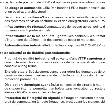
sortie de haute précision de 48 W est optimisée pour une infrastructure 
Éclairage et commande LED:
Des bandes LED à haute densité, de
et un éclairage architectural.
Sécurité et surveillance:
Des caméras de vidéosurveillance multic
des systèmes de vision nocturne IR et des enregistreurs vidéo nu
Infrastructure de réseau:
Commutateurs de réseau gérés, points d'a
routeurs sans fil professionnels.
Infrastructure de la maison intelligente:
Des panneaux d'automati
d'interphone du bâtiment, et des stores de sécurité motorisés.
Automatisation industrielle:
Contrôleurs logiques PLC 24V/12V, ca
te de sécurité et de fiabilité professionnelle
Fiabilité de qualité industrielle
Il se vante d'une
VTTF supérieur à
construite avec des composants internes de haute spécification pour r
continue à long terme.
Énergie stable:
Spécialement conçu pour gérer les demandes de cour
caméras de vidéosurveillance et de contrôleurs LED lors du déma
protection prématurée.
Dissipation thermique avancée:
La conception de circuits à haut
de chaleur interne, permettant un boîtier sans ventilateur qui res
élevées.
48 W
livraison à pleine charge.
Protection de l'intégrité du signal:
Le filtrage en plusieurs étapes
bruit de commutation à haute fréquence, protégeant les signaux vidé