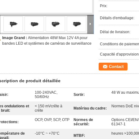
Prix:
Détails d'emballage:
Délai de livraison:
Image Grand :
Alimentation 48W Max 12V 4A pour
bandes LED et systèmes de caméras de surveillance
Conditions de paiemen
Capacité d'approvisio
Contact
cription de produit détaillée
100-240VAC,
48 W au maxim
aisir:
Sortir:
50/60Hz
es ondulations et
< 150 mVcrête à
Normes DoE niv
Matériau du cadre:
 bruit:
crête
OCP, OVP, SCP, OTP
Normes de
Options CEI/EN
rotections:
sécurité:
61347-1
empérature de
-10°C ~ +70°C
heures >100,00
MTBF:
avail: