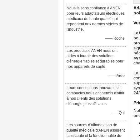
Ad
Nous faisons confiance à ANEN
po
pour leurs adaptateurs électriques
médicaux de haute qualité qui
Vu
répondent aux normes strictes de
l'industrie.
Le
pou
—— Roche
pro
sig
Les produits d'ANEN nous ont
néc
aidés à fournir des solutions
sy
d'énergie fiables et durables pour
cha
nos appareils de santé.
La 
—— Ardo
con
sup
sys
Leurs conceptions innovantes et
24/
compactes nous ont permis d'offrir
à nos clients des solutions
Pri
d'énergie plus efficaces.
Not
—— Qui
une
Les sources d'alimentation de
qualité médicale d'ANEN assurent
la sécurité et la fonctionnalité de