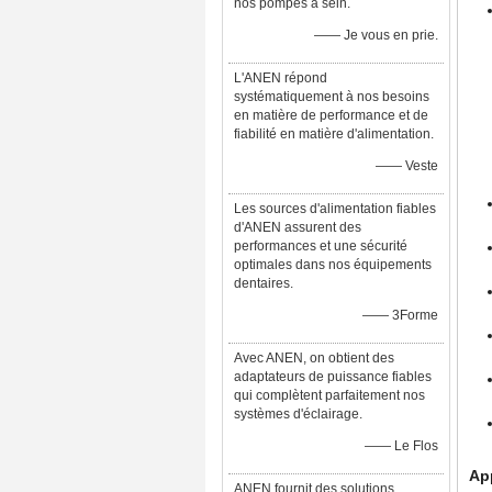
nos pompes à sein.
—— Je vous en prie.
L'ANEN répond
systématiquement à nos besoins
en matière de performance et de
fiabilité en matière d'alimentation.
—— Veste
Les sources d'alimentation fiables
d'ANEN assurent des
performances et une sécurité
optimales dans nos équipements
dentaires.
—— 3Forme
Avec ANEN, on obtient des
adaptateurs de puissance fiables
qui complètent parfaitement nos
systèmes d'éclairage.
—— Le Flos
App
ANEN fournit des solutions