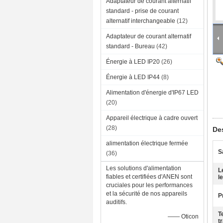
Adaptateur de courant alternatif
standard - prise de courant
alternatif interchangeable
(12)
Adaptateur de courant alternatif
standard - Bureau
(42)
Énergie à LED IP20
(26)
Énergie à LED IP44
(8)
Alimentation d'énergie d'IP67 LED
(20)
Appareil électrique à cadre ouvert
(28)
Des
alimentation électrique fermée
S
(36)
Les solutions d'alimentation
L
fiables et certifiées d'ANEN sont
le
cruciales pour les performances
et la sécurité de nos appareils
P
auditifs.
T
—— Oticon
tr