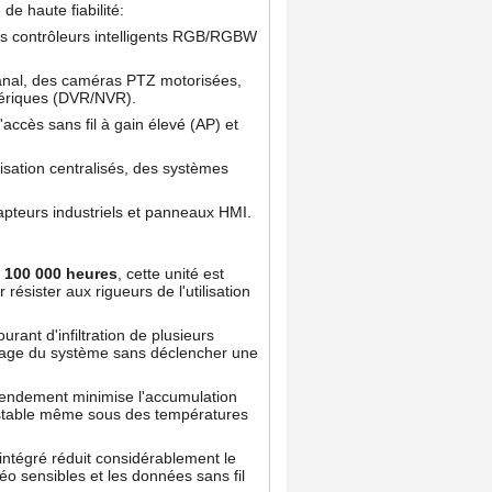
de haute fiabilité:
s contrôleurs intelligents RGB/RGBW
anal, des caméras PTZ motorisées,
mériques (DVR/NVR).
ccès sans fil à gain élevé (AP) et
sation centralisés, des systèmes
pteurs industriels et panneaux HMI.
 100 000 heures
, cette unité est
ésister aux rigueurs de l'utilisation
ant d'infiltration de plusieurs
rrage du système sans déclencher une
 rendement minimise l'accumulation
te stable même sous des températures
 intégré réduit considérablement le
o sensibles et les données sans fil