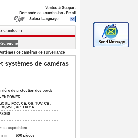
Ventes & Support
Demande de soumission
-
Email
Select Language
 soumission
Rechercher
systèmes de caméras de surveillance
et systèmes de caméras
rrière de protection des bords
NENPOWER
/CUL, FCC, CE, GS, TUV, CB,
CM, PSE, KC, UKCA
PS048
t et expédition:
 min:
500 pièces