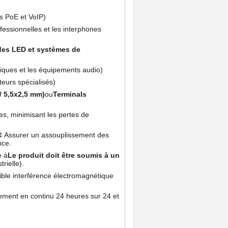
es PoE et VoIP)
ssionnelles et les interphones
ndes LED et systèmes de
ques et les équipements audio)
eurs spécialisés)
/ 5,5x2,5 mm)
ou
Terminals
es, minimisant les pertes de
 ¢ Assurer un assouplissement des
nce.
e à
Le produit doit être soumis à un
rielle).
ble interférence électromagnétique
ement en continu 24 heures sur 24 et