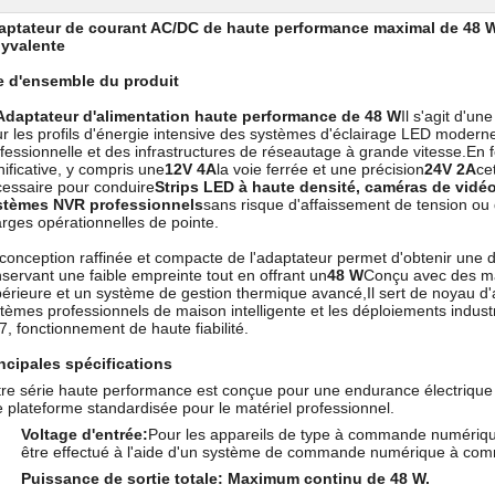
aptateur de courant AC/DC de haute performance maximal de 48 W:
lyvalente
e d'ensemble du produit
Adaptateur d'alimentation haute performance de 48 W
Il s'agit d'u
r les profils d'énergie intensive des systèmes d'éclairage LED modernes
fessionnelle et des infrastructures de réseautage à grande vitesse.En 
nificative, y compris une
12V 4A
la voie ferrée et une précision
24V 2A
ce
essaire pour conduire
Strips LED à haute densité, caméras de vidéo
stèmes NVR professionnels
sans risque d'affaissement de tension ou 
rges opérationnelles de pointe.
conception raffinée et compacte de l'adaptateur permet d'obtenir une 
servant une faible empreinte tout en offrant un
48 W
Conçu avec des mat
érieure et un système de gestion thermique avancé,Il sert de noyau d'al
tèmes professionnels de maison intelligente et les déploiements industr
7, fonctionnement de haute fiabilité.
ncipales spécifications
re série haute performance est conçue pour une endurance électrique et
 plateforme standardisée pour le matériel professionnel.
Voltage d'entrée:
Pour les appareils de type à commande numérique,
être effectué à l'aide d'un système de commande numérique à c
Puissance de sortie totale:
Maximum continu de 48 W.