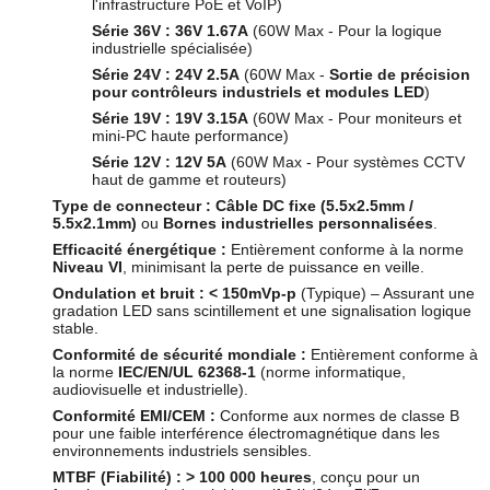
l'infrastructure PoE et VoIP)
Série 36V :
36V 1.67A
(60W Max - Pour la logique
industrielle spécialisée)
Série 24V :
24V 2.5A
(60W Max -
Sortie de précision
pour contrôleurs industriels et modules LED
)
Série 19V :
19V 3.15A
(60W Max - Pour moniteurs et
mini-PC haute performance)
Série 12V :
12V 5A
(60W Max - Pour systèmes CCTV
haut de gamme et routeurs)
Type de connecteur :
Câble DC fixe (5.5x2.5mm /
5.5x2.1mm)
ou
Bornes industrielles personnalisées
.
Efficacité énergétique :
Entièrement conforme à la norme
Niveau VI
, minimisant la perte de puissance en veille.
Ondulation et bruit :
< 150mVp-p
(Typique) – Assurant une
gradation LED sans scintillement et une signalisation logique
stable.
Conformité de sécurité mondiale :
Entièrement conforme à
la norme
IEC/EN/UL 62368-1
(norme informatique,
audiovisuelle et industrielle).
Conformité EMI/CEM :
Conforme aux normes de classe B
pour une faible interférence électromagnétique dans les
environnements industriels sensibles.
MTBF (Fiabilité) :
> 100 000 heures
, conçu pour un