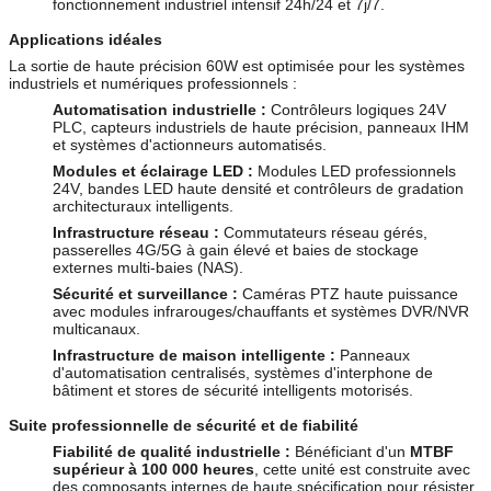
fonctionnement industriel intensif 24h/24 et 7j/7.
Applications idéales
La sortie de haute précision 60W est optimisée pour les systèmes
industriels et numériques professionnels :
Automatisation industrielle :
Contrôleurs logiques 24V
PLC, capteurs industriels de haute précision, panneaux IHM
et systèmes d'actionneurs automatisés.
Modules et éclairage LED :
Modules LED professionnels
24V, bandes LED haute densité et contrôleurs de gradation
architecturaux intelligents.
Infrastructure réseau :
Commutateurs réseau gérés,
passerelles 4G/5G à gain élevé et baies de stockage
externes multi-baies (NAS).
Sécurité et surveillance :
Caméras PTZ haute puissance
avec modules infrarouges/chauffants et systèmes DVR/NVR
multicanaux.
Infrastructure de maison intelligente :
Panneaux
d'automatisation centralisés, systèmes d'interphone de
bâtiment et stores de sécurité intelligents motorisés.
Suite professionnelle de sécurité et de fiabilité
Fiabilité de qualité industrielle :
Bénéficiant d'un
MTBF
supérieur à 100 000 heures
, cette unité est construite avec
des composants internes de haute spécification pour résister