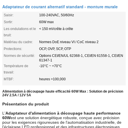
Adaptateur de courant alternatif standard - monture murale
Saisir:
100-240VAC, 50/60Hz
Sortir:
60W max
Les ondulations et le
< 150 mVcrête à crête
bruit:
Matériau du cadre:
Normes DoE niveau VI / CoC niveau 2
Protections:
OCP, OVP, SCP, OTP
Normes de sécurité:
Options CEI/EN/UL 62368-1, CEI/EN 61558-1, CEI/EN
61347-1
Température de
-10°C ~ +70°C
travail:
MTBF:
heures >100,000
Alimentation à découpage haute efficacité 60W Max : Solution de précision
24V 2.5A / 12V 5A
Présentation du produit
L'
Adaptateur d'alimentation à découpage haute performance
60W
est une solution énergétique robuste, conçue avec précision
pour les exigences rigoureuses de l'automatisation industrielle, de
l'éclairage LED professionnel et des infrastructures électroniques