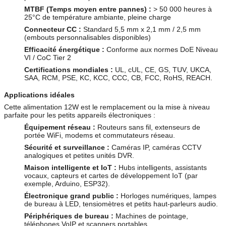
MTBF (Temps moyen entre pannes) :
> 50 000 heures à
25°C de température ambiante, pleine charge
Connecteur CC :
Standard 5,5 mm x 2,1 mm / 2,5 mm
(embouts personnalisables disponibles)
Efficacité énergétique :
Conforme aux normes DoE Niveau
VI / CoC Tier 2
Certifications mondiales :
UL, cUL, CE, GS, TUV, UKCA,
SAA, RCM, PSE, KC, KCC, CCC, CB, FCC, RoHS, REACH.
Applications idéales
Cette alimentation 12W est le remplacement ou la mise à niveau
parfaite pour les petits appareils électroniques :
Équipement réseau :
Routeurs sans fil, extenseurs de
portée WiFi, modems et commutateurs réseau.
Sécurité et surveillance :
Caméras IP, caméras CCTV
analogiques et petites unités DVR.
Maison intelligente et IoT :
Hubs intelligents, assistants
vocaux, capteurs et cartes de développement IoT (par
exemple, Arduino, ESP32).
Électronique grand public :
Horloges numériques, lampes
de bureau à LED, tensiomètres et petits haut-parleurs audio.
Périphériques de bureau :
Machines de pointage,
téléphones VoIP et scanners portables.