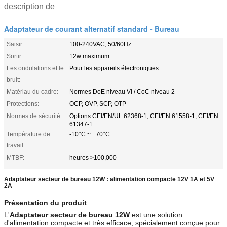
description de
Adaptateur de courant alternatif standard - Bureau
Saisir:
100-240VAC, 50/60Hz
Sortir:
12w maximum
Les ondulations et le
Pour les appareils électroniques
bruit:
Matériau du cadre:
Normes DoE niveau VI / CoC niveau 2
Protections:
OCP, OVP, SCP, OTP
Normes de sécurité::
Options CEI/EN/UL 62368-1, CEI/EN 61558-1, CEI/EN
61347-1
Température de
-10°C ~ +70°C
travail:
MTBF:
heures >100,000
Adaptateur secteur de bureau 12W : alimentation compacte 12V 1A et 5V
2A
Présentation du produit
L'
Adaptateur secteur de bureau 12W
est une solution
d'alimentation compacte et très efficace, spécialement conçue pour