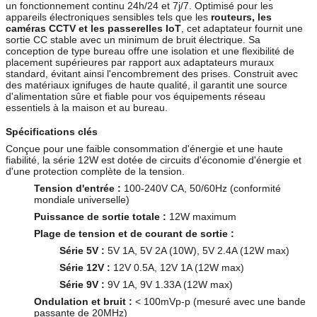
un fonctionnement continu 24h/24 et 7j/7. Optimisé pour les
appareils électroniques sensibles tels que les
routeurs, les
caméras CCTV et les passerelles IoT
, cet adaptateur fournit une
sortie CC stable avec un minimum de bruit électrique. Sa
conception de type bureau offre une isolation et une flexibilité de
placement supérieures par rapport aux adaptateurs muraux
standard, évitant ainsi l'encombrement des prises. Construit avec
des matériaux ignifuges de haute qualité, il garantit une source
d'alimentation sûre et fiable pour vos équipements réseau
essentiels à la maison et au bureau.
Spécifications clés
Conçue pour une faible consommation d'énergie et une haute
fiabilité, la série 12W est dotée de circuits d'économie d'énergie et
d'une protection complète de la tension.
Tension d'entrée :
100-240V CA, 50/60Hz (conformité
mondiale universelle)
Puissance de sortie totale :
12W maximum
Plage de tension et de courant de sortie :
Série 5V :
5V 1A, 5V 2A (10W), 5V 2.4A (12W max)
Série 12V :
12V 0.5A, 12V 1A (12W max)
Série 9V :
9V 1A, 9V 1.33A (12W max)
Ondulation et bruit :
< 100mVp-p (mesuré avec une bande
passante de 20MHz)