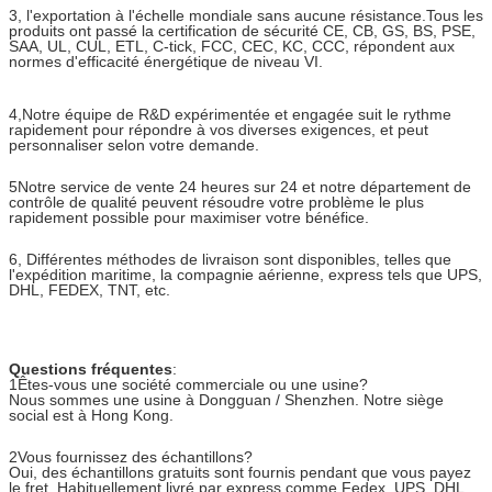
3, l'exportation à l'échelle mondiale sans aucune résistance.
Tous les
produits ont passé la certification de sécurité CE, CB, GS, BS, PSE,
SAA, UL, CUL, ETL, C-tick, FCC, CEC, KC, CCC, répondent aux
normes d'efficacité énergétique de niveau VI.
4,
Notre équipe de R&D expérimentée et engagée suit le rythme
rapidement pour répondre à vos diverses exigences, et peut
personnaliser selon votre demande.
5Notre service de vente 24 heures sur 24 et notre département de
contrôle de qualité peuvent résoudre votre problème le plus
rapidement possible pour maximiser votre bénéfice.
6, Différentes méthodes de livraison sont disponibles, telles que
l'expédition maritime, la compagnie aérienne, express tels que UPS,
DHL, FEDEX, TNT, etc.
Questions fréquentes
:
1Êtes-vous une société commerciale ou une usine?
Nous sommes une usine à Dongguan / Shenzhen. Notre siège
social est à Hong Kong.
2Vous fournissez des échantillons?
Oui, des échantillons gratuits sont fournis pendant que vous payez
le fret. Habituellement livré par express comme Fedex, UPS, DHL,