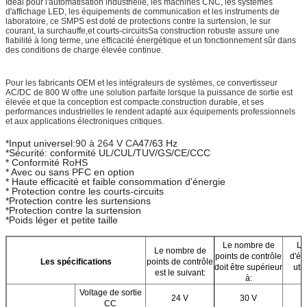
Idéal pour l'automatisation industrielle, les machines CNC, les systèmes
d'affichage LED, les équipements de communication et les instruments de
laboratoire, ce SMPS est doté de protections contre la surtension, le sur
courant, la surchauffe,et courts-circuitsSa construction robuste assure une
fiabilité à long terme, une efficacité énergétique et un fonctionnement sûr dans
des conditions de charge élevée continue.
Pour les fabricants OEM et les intégrateurs de systèmes, ce convertisseur
AC/DC de 800 W offre une solution parfaite lorsque la puissance de sortie est
élevée et que la conception est compacte.construction durable, et ses
performances industrielles le rendent adapté aux équipements professionnels
et aux applications électroniques critiques.
*Input universel:
90 à 264 V CA
47/63 Hz
*Sécurité: conformité UL/CUL/TUV/GS/CE/CCC
* Conformité RoHS
* Avec ou sans PFC en option
* Haute efficacité et faible consommation d'énergie
* Protection contre les courts-circuits
*Protection contre les surtensions
*Protection contre la surtension
*Poids léger et petite taille
Le nombre de
Le
Le nombre de
points de contrôle
d'éq
Les spécifications
points de contrôle
doit être supérieur
util
est le suivant:
à:
s
Voltage de sortie
24 V
30 V
CC