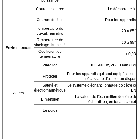
puissance
Courant d'entrée
Le démarrage à fr
Courant de fuite
Pour les appareils 
Température de
- 20 à 85
°C
travail, humidité
Température de
- 20 à 85
°C
stockage, humidité
Environnement
Coefficient de
± 0,03%
température
Vibration
10~500 Hz, 2G 10 min./1 cyc
Pour les appareils qui sont équipés d'un sy
Protéger
nécessaire d'utiliser un disposit
Sateté et
Le système d'échantillonnage doit être c
électromagnétique
EN/I
Autres
La valeur de l'échantillon doit être d
Dimension
l'échantillon, en tenant compte 
Le poids