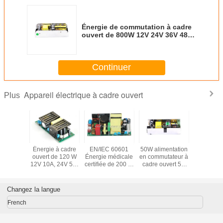
Énergie de commutation à cadre
ouvert de 800W 12V 24V 36V 48V
SMPS Convertisseur AC DC
Transformateur industriel
Continuer
Appareil électrique à cadre ouvert
Plus
ation à
Énergie à cadre
EN/IEC 60601
50W alimentation
Alimentat
page à
ouvert de 120 W
Énergie médicale
en commutateur à
Open Fra
ouvert
12V 10A, 24V 5A,
certifiée de 200 W
cadre ouvert 5V
3A pour ca
BA
36V 3.3A, 48V
24V 8,5A
12V 24V 36V 48V
contr
nalisée
2.5A pour les
Convertisseur
SMPS AC DC
industrie
tension
applications de
PCBA AC DC
Convertisseur
systè
Changez la langue
2V 24V
contrôle industriel
personnalisé pour
Transformateur
embar
 48V
appareils de
industriel
French
sseur AC
santé
odule