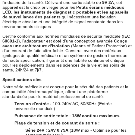
l'industrie de la santé. Délivrant une sortie stable de
9V 2A
, cet
appareil est le choix privilégié pour les
Petits écrans médicaux
LCD, les instruments de diagnostic portables et les appareils
de surveillance des patients
qui nécessitent une isolation
électrique absolue et une intégrité de signal constante dans les
environnements cliniques.
Certifié conforme aux normes mondiales de sécurité médicale (
IEC
60601-1
), l'adaptateur est doté d'une conception avancée
Conçu
avec une architecture d'isolation
(Means of Patient Protection) et
d'un courant de fuite ultra-faible. Construit avec des matériaux
ignifuges de qualité médicale et un système de gestion thermique
de haute spécification, il garantit une fiabilité continue et critique
pour les déploiements dans les sciences de la vie et les soins de
santé, 24h/24 et 7j/7.
Spécifications clés
Notre série médicale est conçue pour la sécurité des patients et la
compatibilité électromagnétique, offrant une plateforme
standardisée pour le matériel professionnel de santé.
Tension d'entrée :
100-240V AC, 50/60Hz (Entrée
universelle mondiale).
Puissance de sortie totale :
18W continu maximum.
Plage de tension et de courant de sortie :
Série 24V :
24V 0.75A
(18W max - Optimisé pour les
capteurs médicaux)